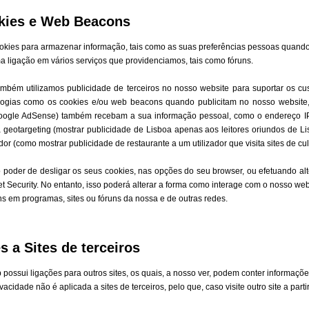
kies e Web Beacons
okies para armazenar informação, tais como as suas preferências pessoas quando v
 ligação em vários serviços que providenciamos, tais como fóruns.
mbém utilizamos publicidade de terceiros no nosso website para suportar os cus
nologias como os cookies e/ou web beacons quando publicitam no nosso website
oogle AdSense) também recebam a sua informação pessoal, como o endereço IP, 
a geotargeting (mostrar publicidade de Lisboa apenas aos leitores oriundos de L
ador (como mostrar publicidade de restaurante a um utilizador que visita sites de cul
 poder de desligar os seus cookies, nas opções do seu browser, ou efetuando al
et Security. No entanto, isso poderá alterar a forma como interage com o nosso webs
ns em programas, sites ou fóruns da nossa e de outras redes.
s a Sites de terceiros
 possui ligações para outros sites, os quais, a nosso ver, podem conter informações
ivacidade não é aplicada a sites de terceiros, pelo que, caso visite outro site a par