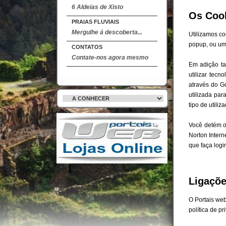
6 Aldeias de Xisto
Os Coo
PRAIAS FLUVIAIS
Mergulhe á descoberta...
Utilizamos co
popup, ou uma
CONTATOS
Contate-nos agora mesmo
Em adição ta
utilizar tec
através do G
utilizada par
tipo de utiliz
Você detém o
Norton Intern
que faça logi
Ligaçõe
O Portais web
política de pr