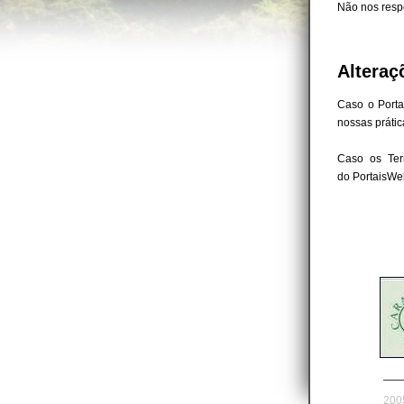
Não nos resp
Alteraç
Caso o
Port
nossas prátic
Caso os Ter
do
PortaisW
2005