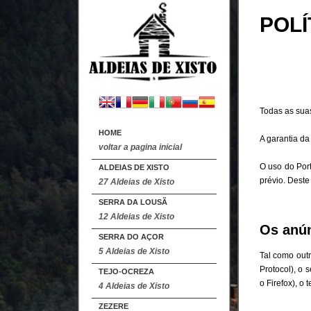
POLÍ
Todas as suas
HOME
A garantia da
voltar a pagina inicial
O uso do Port
ALDEIAS DE XISTO
prévio. Deste
27 Aldeias de Xisto
SERRA DA LOUSÃ
12 Aldeias de Xisto
Os anú
SERRA DO AÇOR
5 Aldeias de Xisto
Tal como outr
Protocol), o 
TEJO-OCREZA
o Firefox), o
4 Aldeias de Xisto
ZEZERE