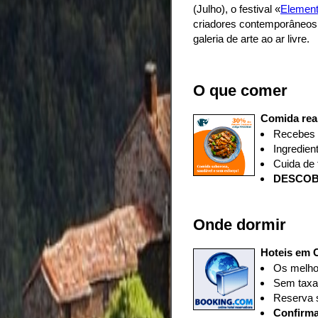
(Julho), o festival «
Element
criadores contemporâneos 
galeria de arte ao ar livre.
O que comer
Comida rea
Recebes
Ingredien
Cuida de 
D
ESCOB
Onde dormir
Hoteis em C
Os melhor
Sem taxas
Reserva 
Confirma