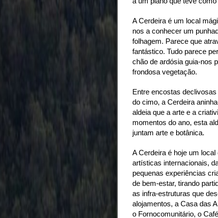
a um plano que teve como o
A Cerdeira é um local mág
nos a conhecer um punhado
folhagem.
Parece que atr
fantástico.
Tudo parece per
chão de ardósia guia-nos 
frondosa vegetação.
Entre encostas declivosas 
do cimo, a Cerdeira aninha
aldeia que a arte e a criat
momentos do ano, esta ald
juntam arte e botânica.
A Cerdeira é hoje um local 
artísticas internacionais,
pequenas experiências cria
de bem-estar, tirando parti
as infra-estruturas que de
alojamentos, a Casa das Art
o Fornocomunitário, o Caf