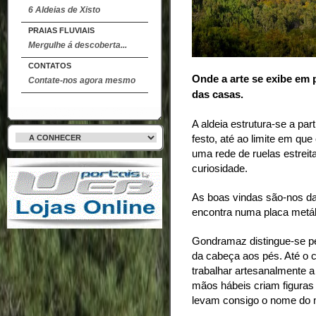
6 Aldeias de Xisto
PRAIAS FLUVIAIS
Mergulhe á descoberta...
CONTATOS
Onde a arte se exibe em 
Contate-nos agora mesmo
das casas.
A aldeia estrutura-se a par
festo, até ao limite em que
uma
rede de ruelas estrei
curiosidade.
As boas vindas são-nos 
encontra numa placa metál
Gondramaz distingue-se pel
da cabeça aos pés. Até o 
trabalhar artesanalmente a 
mãos hábeis criam figuras
levam consigo o nome do me